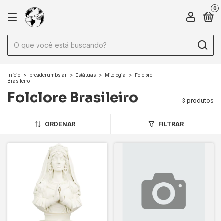
0
Início
>
breadcrumbs.ar
>
Estátuas
>
Mitologia
>
Folclore
Brasileiro
Folclore Brasileiro
3 produtos
ORDENAR
FILTRAR