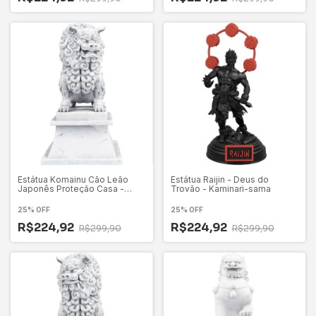
Estátua Komainu Cão Leão
Estátua Raijin - Deus do
Japonês Proteção Casa -
Trovão - Kaminari-sama
Versão 1
25% OFF
25% OFF
R$224,92
R$224,92
R$299,90
R$299,90