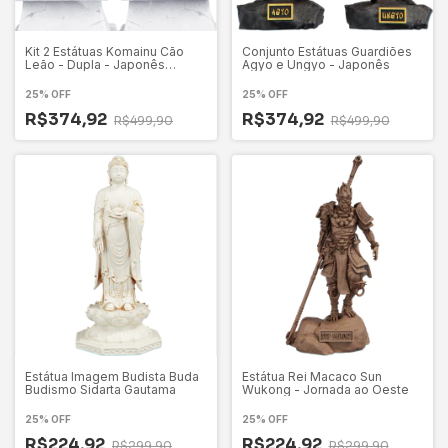
Kit 2 Estátuas Komainu Cão
Conjunto Estátuas Guardiões
Leão - Dupla - Japonês
Agyo e Ungyo - Japonês
Proteção Casa
25% OFF
25% OFF
R$374,92
R$374,92
R$499,90
R$499,90
Estátua Imagem Budista Buda
Estátua Rei Macaco Sun
Budismo Sidarta Gautama
Wukong - Jornada ao Oeste
25% OFF
25% OFF
R$224,92
R$224,92
R$299,90
R$299,90