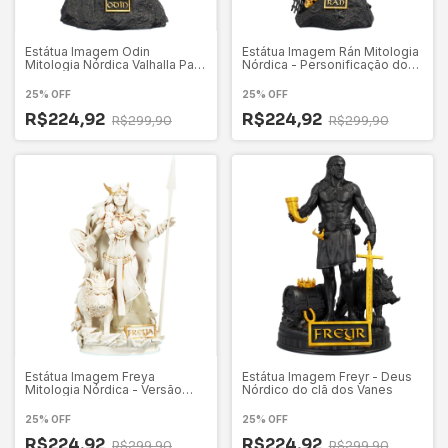
Estátua Imagem Odin
Estátua Imagem Rán Mitologia
Mitologia Nórdica Valhalla Pai
Nórdica - Personificação do
de Todos
Mar
25% OFF
25% OFF
R$224,92
R$224,92
R$299,90
R$299,90
Estátua Imagem Freya
Estátua Imagem Freyr - Deus
Mitologia Nórdica - Versão
Nórdico do clã dos Vanes
Heróica
25% OFF
25% OFF
R$224,92
R$224,92
R$299,90
R$299,90