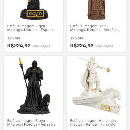
Estátua Imagem Sigyn
Estátua Imagem Odin
Mitologia Nórdica - Esposa de
Mitologia Nórdica - Versão
Loki
Totem
25% OFF
25% OFF
R$224,92
R$224,92
R$299,90
R$299,90
Estátua Imagem Freya
Estátua Imagem Manannán
Mitologia Nórdica - Versão 5
mac Lir - Rei de Tír na nÓg