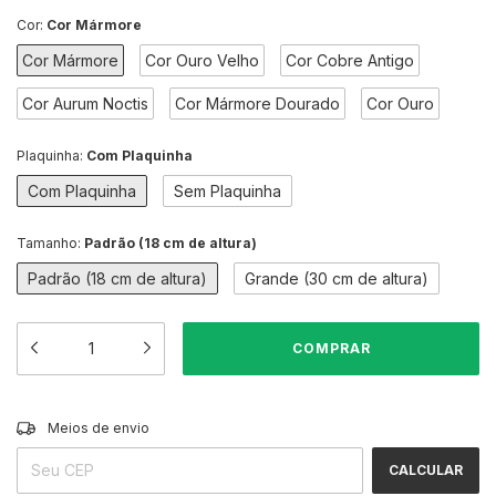
Cor:
Cor Mármore
Cor Mármore
Cor Ouro Velho
Cor Cobre Antigo
Cor Aurum Noctis
Cor Mármore Dourado
Cor Ouro
Plaquinha:
Com Plaquinha
Com Plaquinha
Sem Plaquinha
Tamanho:
Padrão (18 cm de altura)
Padrão (18 cm de altura)
Grande (30 cm de altura)
ALTERAR CEP
Entregas para o CEP:
Meios de envio
CALCULAR