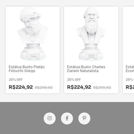
Estátua Busto Platão
Estátua Busto Charles
Está
Filósofo Grego
Darwin Naturalista
Econ
Soci
25% OFF
25% OFF
25% 
R$224,92
R$224,92
R$
R$299,90
R$299,90