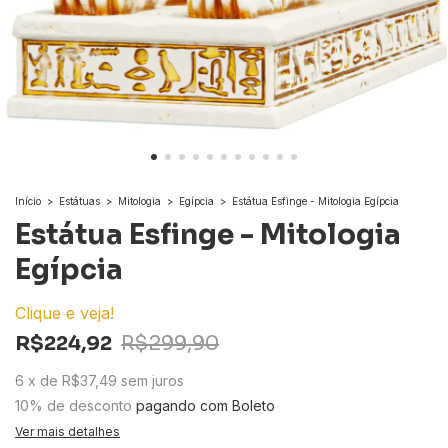
Início
>
Estátuas
>
Mitologia
>
Egípcia
>
Estátua Esfinge - Mitologia Egípcia
Estátua Esfinge - Mitologia
Egípcia
Clique e veja!
R$224,92
R$299,90
6
x
de
R$37,49
sem juros
10% de desconto
pagando com Boleto
Ver mais detalhes