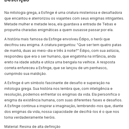
Na mitologia grega, a Esfinge é uma criatura misteriosa e desafiadora
que encantou e aterrorizou os viajantes com seus enigmas intrigantes.
Metade mulher e metade leoa, ela guardava a entrada de Tebas e
propunha charadas enigmáticas a quem ousasse passar por ela.
A história mais famosa da Esfinge envolveu Édipo, o herói que
decifrou seu enigma. A criatura perguntou: "Que ser tem quatro patas
de manhã, duas ao meio-dia e três à noite?" Édipo, com sua astúcia,
respondeu que era o ser humano, que engatinha na infância, anda
ereto na idade adulta e utiliza uma bengala na velhice. A resposta
correta enfureceu a Esfinge, que se lançou de um penhasco,
cumprindo sua maldição.
A Esfinge é um símbolo fascinante de desafio e superação na
mitologia grega. Sua história nos lembra que, com inteligência e
resolução, podemos enfrentar os enigmas da vida. Ela personifica o
enigma da existência humana, com suas diferentes fases e desafios.
A Esfinge continua a inspirar a imaginação, lembrando-nos que, diante
dos enigmas da vida, nossa capacidade de decifrá-los é o que nos
torna verdadeiramente heróis.
Material: Resina de alta definição