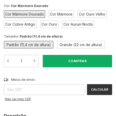
Cor:
Cor Mármore Dourado
Cor Mármore Dourado
Cor Mármore
Cor Ouro Velho
Cor Cobre Antigo
Cor Ouro
Cor Aurum Noctis
Tamanho:
Padrão (11,4 cm de altura)
Padrão (11,4 cm de altura)
Grande (22 cm de altura)
ALTERAR CEP
Entregas para o CEP:
Meios de envio
CALCULAR
Não sei meu CEP
Descrição