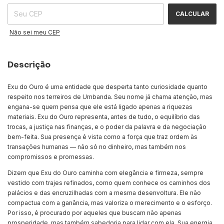
CALCULAR
Não sei meu CEP
Descrição
Exu do Ouro é uma entidade que desperta tanto curiosidade quanto
respeito nos terreiros de Umbanda. Seu nome já chama atenção, mas
engana-se quem pensa que ele está ligado apenas a riquezas
materiais. Exu do Ouro representa, antes de tudo, o equilíbrio das
trocas, a justiça nas finanças, e o poder da palavra e da negociação
bem-feita. Sua presença é vista como a força que traz ordem às
transações humanas — não só no dinheiro, mas também nos
compromissos e promessas.
Dizem que Exu do Ouro caminha com elegância e firmeza, sempre
vestido com trajes refinados, como quem conhece os caminhos dos
palácios e das encruzilhadas com a mesma desenvoltura. Ele não
compactua com a ganância, mas valoriza o merecimento e o esforço.
Por isso, é procurado por aqueles que buscam não apenas
prosperidade, mas também sabedoria para lidar com ela. Sua energia