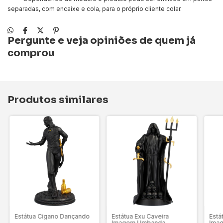
separadas, com encaixe e cola, para o próprio cliente colar.
Pergunte e veja opiniões de quem já
comprou
Produtos similares
Estátua Cigano Dançando
Estátua Exu Caveira
Está
Imagem Umbanda
Ima