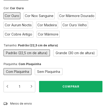
Cor:
Cor Ouro
Cor Ouro
Cor Nox Sanguine
Cor Mármore Dourado
Cor Aurum Noctis
Cor Madeira
Cor Ouro Velho
Cor Cobre Antigo
Cor Mármore
Tamanho:
Padrão (22,5 cm de altura)
Padrão (22,5 cm de altura)
Grande (30 cm de altura)
Plaquinha:
Com Plaquinha
Com Plaquinha
Sem Plaquinha
ALTERAR CEP
Entregas para o CEP:
Meios de envio