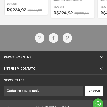
Candomblé - Versão 2
Can
25% OFF
25% OFF
25% 
R$224,92
R$299,90
R$224,92
R$
R$299,90
DEPARTAMENTOS
ENTRE EM CONTATO
NEWSLETTER
Copyright Renascença - 22782636000175 - 2026. Todos os direitos reservados.