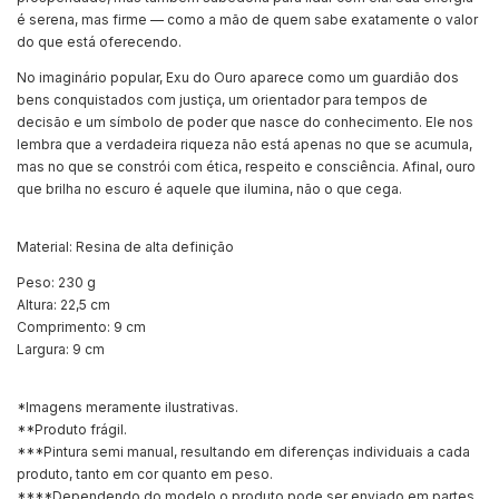
é serena, mas firme — como a mão de quem sabe exatamente o valor
do que está oferecendo.
No imaginário popular, Exu do Ouro aparece como um guardião dos
bens conquistados com justiça, um orientador para tempos de
decisão e um símbolo de poder que nasce do conhecimento. Ele nos
lembra que a verdadeira riqueza não está apenas no que se acumula,
mas no que se constrói com ética, respeito e consciência. Afinal, ouro
que brilha no escuro é aquele que ilumina, não o que cega.
Material: Resina de alta definição
Peso: 230 g
Altura: 22,5 cm
Comprimento: 9 cm
Largura: 9 cm
*Imagens meramente ilustrativas.
**Produto frágil.
***Pintura semi manual, resultando em diferenças individuais a cada
produto, tanto em cor quanto em peso.
****Dependendo do modelo o produto pode ser enviado em partes