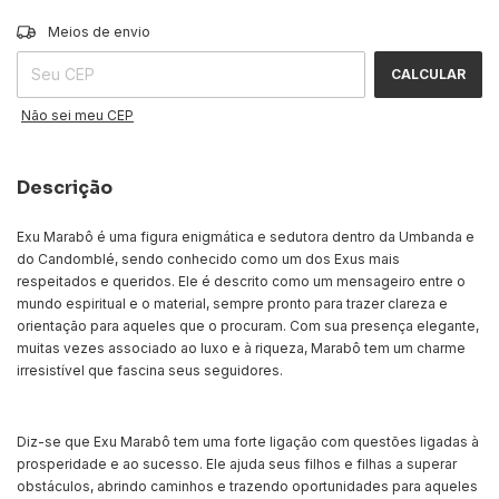
ALTERAR CEP
Entregas para o CEP:
Meios de envio
CALCULAR
Não sei meu CEP
Descrição
Exu Marabô é uma figura enigmática e sedutora dentro da Umbanda e
do Candomblé, sendo conhecido como um dos Exus mais
respeitados e queridos. Ele é descrito como um mensageiro entre o
mundo espiritual e o material, sempre pronto para trazer clareza e
orientação para aqueles que o procuram. Com sua presença elegante,
muitas vezes associado ao luxo e à riqueza, Marabô tem um charme
irresistível que fascina seus seguidores.
Diz-se que Exu Marabô tem uma forte ligação com questões ligadas à
prosperidade e ao sucesso. Ele ajuda seus filhos e filhas a superar
obstáculos, abrindo caminhos e trazendo oportunidades para aqueles