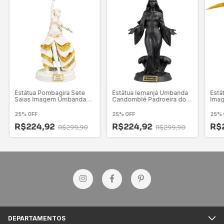
Estátua Pombagira Sete
Estátua Iemanjá Umbanda
Está
Saias Imagem Umbanda
Candomblé Padroeira do
Ima
Candomblé
Amor Estatueta Imagem
Cand
25% OFF
25% OFF
25% 
R$224,92
R$224,92
R$
R$299,90
R$299,90
DEPARTAMENTOS