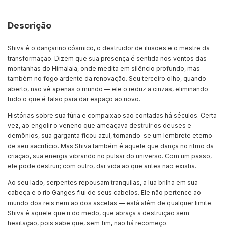
Descrição
Shiva é o dançarino cósmico, o destruidor de ilusões e o mestre da
transformação. Dizem que sua presença é sentida nos ventos das
montanhas do Himalaia, onde medita em silêncio profundo, mas
também no fogo ardente da renovação. Seu terceiro olho, quando
aberto, não vê apenas o mundo — ele o reduz a cinzas, eliminando
tudo o que é falso para dar espaço ao novo.
Histórias sobre sua fúria e compaixão são contadas há séculos. Certa
vez, ao engolir o veneno que ameaçava destruir os deuses e
demônios, sua garganta ficou azul, tornando-se um lembrete eterno
de seu sacrifício. Mas Shiva também é aquele que dança no ritmo da
criação, sua energia vibrando no pulsar do universo. Com um passo,
ele pode destruir; com outro, dar vida ao que antes não existia.
Ao seu lado, serpentes repousam tranquilas, a lua brilha em sua
cabeça e o rio Ganges flui de seus cabelos. Ele não pertence ao
mundo dos reis nem ao dos ascetas — está além de qualquer limite.
Shiva é aquele que ri do medo, que abraça a destruição sem
hesitação, pois sabe que, sem fim, não há recomeço.