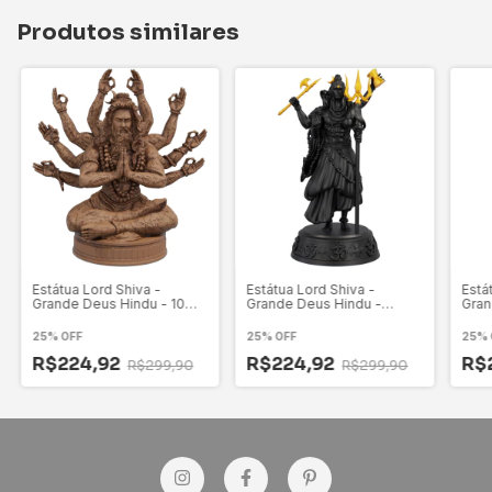
Produtos similares
Estátua Lord Shiva -
Estátua Lord Shiva -
Está
Grande Deus Hindu - 10
Grande Deus Hindu -
Gran
Mãos
Versão 3
25% OFF
25% OFF
25% 
R$224,92
R$224,92
R$
R$299,90
R$299,90