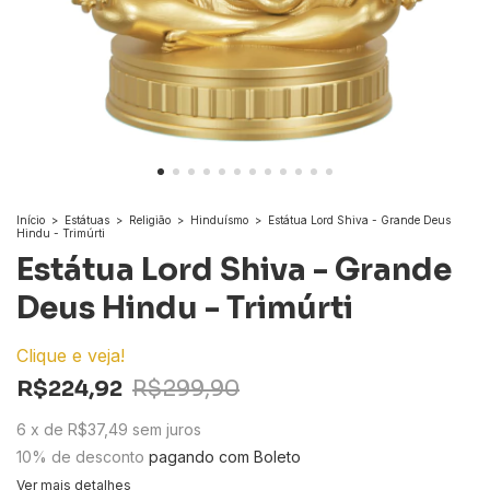
Início
>
Estátuas
>
Religião
>
Hinduísmo
>
Estátua Lord Shiva - Grande Deus
Hindu - Trimúrti
Estátua Lord Shiva - Grande
Deus Hindu - Trimúrti
Clique e veja!
R$224,92
R$299,90
6
x
de
R$37,49
sem juros
10% de desconto
pagando com Boleto
Ver mais detalhes