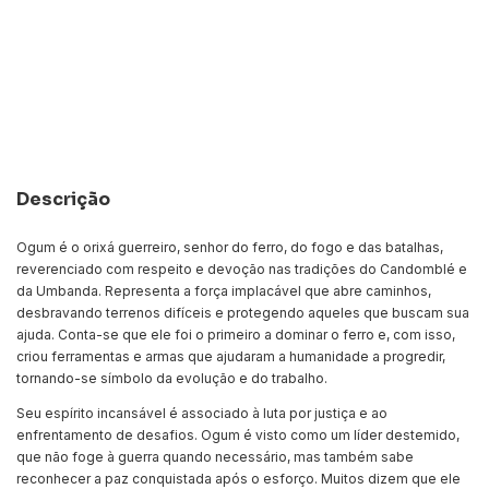
Meios de envio
ALTERAR CEP
Entregas para o CEP:
CALCULAR
Descrição
Ogum é o orixá guerreiro, senhor do ferro, do fogo e das batalhas,
reverenciado com respeito e devoção nas tradições do Candomblé e
da Umbanda. Representa a força implacável que abre caminhos,
desbravando terrenos difíceis e protegendo aqueles que buscam sua
ajuda. Conta-se que ele foi o primeiro a dominar o ferro e, com isso,
criou ferramentas e armas que ajudaram a humanidade a progredir,
tornando-se símbolo da evolução e do trabalho.
Seu espírito incansável é associado à luta por justiça e ao
enfrentamento de desafios. Ogum é visto como um líder destemido,
que não foge à guerra quando necessário, mas também sabe
reconhecer a paz conquistada após o esforço. Muitos dizem que ele