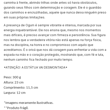
caminha à frente, abrindo trilhas onde antes só havia obstáculos,
guiando seus filhos com determinação e coragem. Ele é o guardião
dos caminhos e encruzilhadas, aquele que nunca deixa ninguém preso
em suas próprias limitações.
A presença de Ogum é sempre vibrante e intensa, marcada por sua
energia inquebrantável. Ele nos ensina que, mesmo nos momentos
mais difíceis, é preciso avançar com firmeza e persistência. Sua figura
nos lembra que a verdadeira vitória não está apenas na força física,
mas na disciplina, na honra e no compromisso com aquilo que
acreditamos. É o orixá que nos dá coragem para enfrentar a vida com a
espada na mão e o coração protegido, mostrando que, com fé e luta,
nenhum caminho fica fechado por muito tempo.
*ATENÇÃO: A ESTÁTUA VAI DESMONTADA*
Peso: 300 g
Altura: 23 cm
Comprimento: 11,5 cm
Largura: 12 cm
*Imagens meramente ilustrativas.
**Produto frágil.