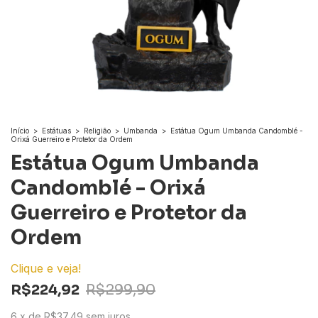
Início
>
Estátuas
>
Religião
>
Umbanda
>
Estátua Ogum Umbanda Candomblé -
Orixá Guerreiro e Protetor da Ordem
Estátua Ogum Umbanda
Candomblé - Orixá
Guerreiro e Protetor da
Ordem
Clique e veja!
R$224,92
R$299,90
6
x
de
R$37,49
sem juros