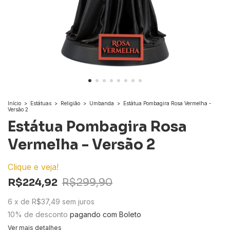
Início
>
Estátuas
>
Religião
>
Umbanda
>
Estátua Pombagira Rosa Vermelha -
Versão 2
Estátua Pombagira Rosa
Vermelha - Versão 2
Clique e veja!
R$224,92
R$299,90
6
x
de
R$37,49
sem juros
10% de desconto
pagando com Boleto
Ver mais detalhes