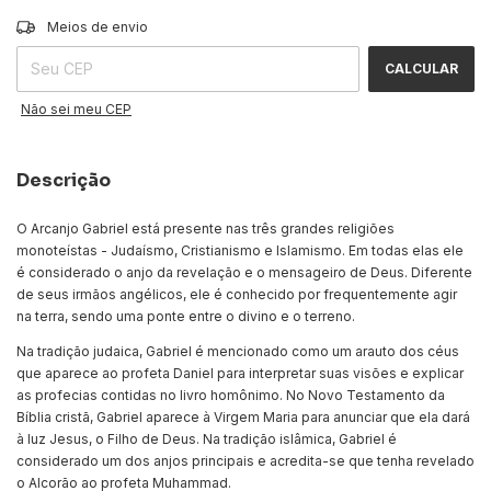
ALTERAR CEP
Entregas para o CEP:
Meios de envio
CALCULAR
Não sei meu CEP
Descrição
O Arcanjo Gabriel está presente nas três grandes religiões
monoteístas - Judaísmo, Cristianismo e Islamismo. Em todas elas ele
é considerado o anjo da revelação e o mensageiro de Deus. Diferente
de seus irmãos angélicos, ele é conhecido por frequentemente agir
na terra, sendo uma ponte entre o divino e o terreno.
Na tradição judaica, Gabriel é mencionado como um arauto dos céus
que aparece ao profeta Daniel para interpretar suas visões e explicar
as profecias contidas no livro homônimo. No Novo Testamento da
Bíblia cristã, Gabriel aparece à Virgem Maria para anunciar que ela dará
à luz Jesus, o Filho de Deus. Na tradição islâmica, Gabriel é
considerado um dos anjos principais e acredita-se que tenha revelado
o Alcorão ao profeta Muhammad.